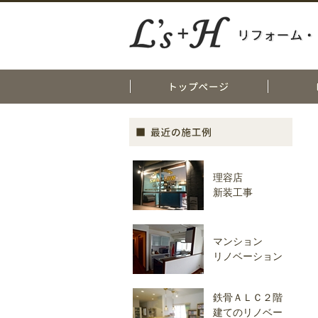
L's+H エルズプラスエイチ 兵庫県明石市を中心に築30年以上の戸建て住宅・・マンショ
トップページ
お問い合わせ
物件一覧
会社案内
アクセス
理容店
新装工事
マンション
リノベーション
鉄骨ＡＬＣ２階
建てのリノベー